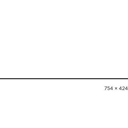
Полный
754 × 424
размер