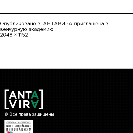
Опубликовано в:
АНТАВИРА приглашена в
венчурную академию
Полный
2048 × 1152
размер
© Все права защищены