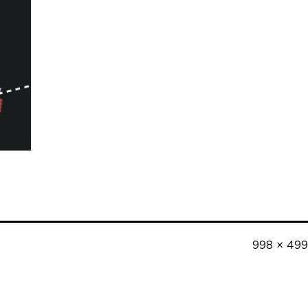
Полный
998 × 499
размер