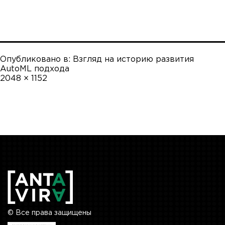
Опубликовано в:
Взгляд на историю развития
AutoML подхода
Полный
2048 × 1152
размер
© Все права защищены