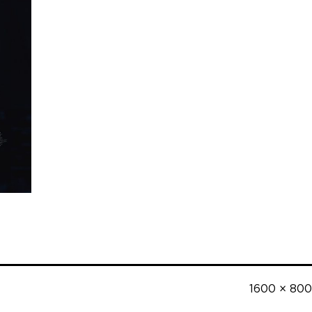
Полный
1600 × 800
размер