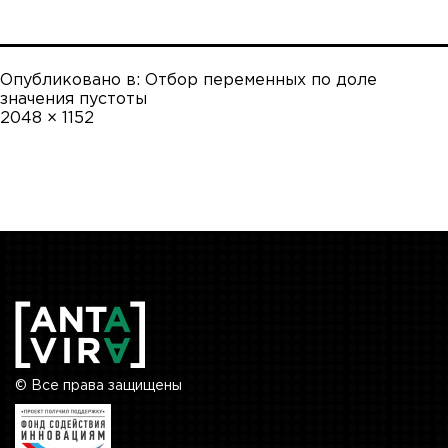
Опубликовано в:
Отбор переменных по доле
значения пустоты
Полный
2048 × 1152
размер
© Все права защищены