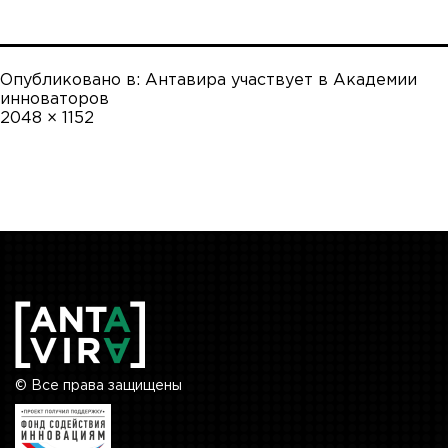
Опубликовано в:
Антавира участвует в Академии
инноваторов
Полный
2048 × 1152
размер
© Все права защищены