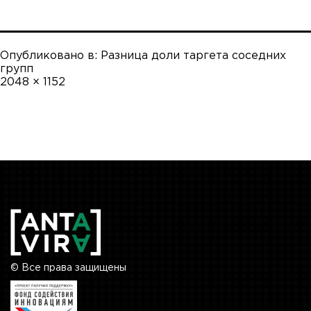
Опубликовано в:
Разница доли таргета соседних
групп
Полный
2048 × 1152
размер
© Все права защищены